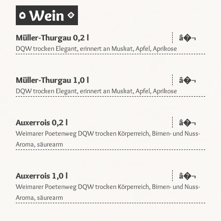
Wein
Müller-Thurgau 0,2 l
â�¬
DQW trocken Elegant, erinnert an Muskat, Apfel, Aprikose
Müller-Thurgau 1,0 l
â�¬
DQW trocken Elegant, erinnert an Muskat, Apfel, Aprikose
Auxerrois 0,2 l
â�¬
Weimarer Poetenweg DQW trocken Körperreich, Birnen- und Nuss-
Aroma, säurearm
Auxerrois 1,0 l
â�¬
Weimarer Poetenweg DQW trocken Körperreich, Birnen- und Nuss-
Aroma, säurearm