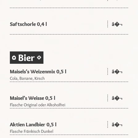
Saftschorle 0,4 l
â�¬
Bier
Maisels’s Weizenmix 0,5 l
â�¬
Cola, Banane, Kirsch
Maisel’s Weisse 0,5 l
â�¬
Flasche Original oder Alkoholfrei
Aktien Landbier 0,5 l
â�¬
Flasche Fränkisch Dunkel