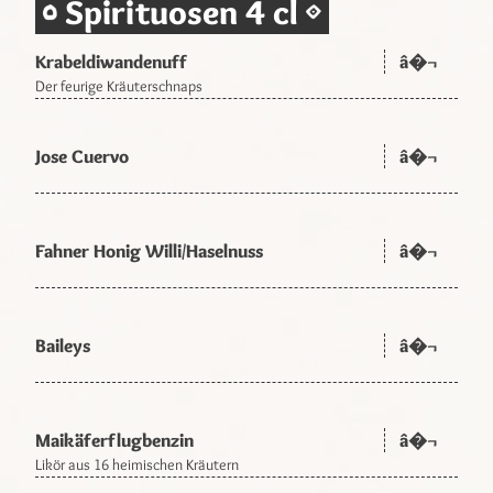
Spirituosen 4 cl
Krabeldiwandenuff
â�¬
Der feurige Kräuterschnaps
Jose Cuervo
â�¬
Fahner Honig Willi/Haselnuss
â�¬
Baileys
â�¬
Maikäferflugbenzin
â�¬
Likör aus 16 heimischen Kräutern