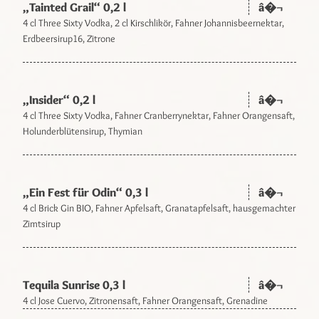
„Tainted Grail“ 0,2 l
â�¬
4 cl Three Sixty Vodka, 2 cl Kirschlikör, Fahner Johannisbeernektar,
Erdbeersirup16, Zitrone
„Insider“ 0,2 l
â�¬
4 cl Three Sixty Vodka, Fahner Cranberrynektar, Fahner Orangensaft,
Holunderblütensirup, Thymian
„Ein Fest für Odin“ 0,3 l
â�¬
4 cl Brick Gin BIO, Fahner Apfelsaft, Granatapfelsaft, hausgemachter
Zimtsirup
Tequila Sunrise 0,3 l
â�¬
4 cl Jose Cuervo, Zitronensaft, Fahner Orangensaft, Grenadine