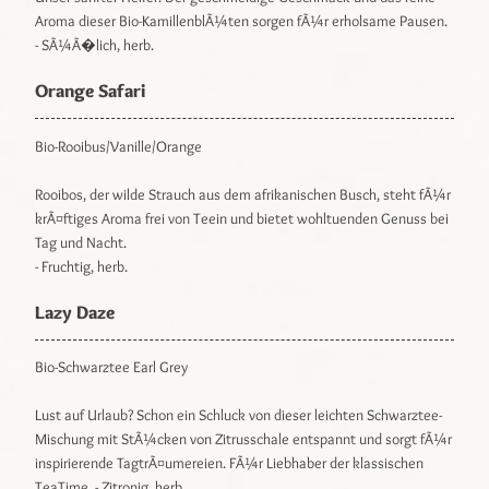
Aroma dieser Bio-KamillenblÃ¼ten sorgen fÃ¼r erholsame Pausen.
- SÃ¼Ã�lich, herb.
Orange Safari
Bio-Rooibus/Vanille/Orange
Rooibos, der wilde Strauch aus dem afrikanischen Busch, steht fÃ¼r
krÃ¤ftiges Aroma frei von Teein und bietet wohltuenden Genuss bei
Tag und Nacht.
- Fruchtig, herb.
Lazy Daze
Bio-Schwarztee Earl Grey
Lust auf Urlaub? Schon ein Schluck von dieser leichten Schwarztee-
Mischung mit StÃ¼cken von Zitrusschale entspannt und sorgt fÃ¼r
inspirierende TagtrÃ¤umereien. FÃ¼r Liebhaber der klassischen
TeaTime. - Zitronig, herb.