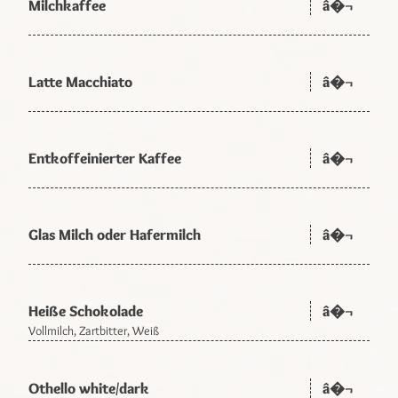
Milchkaffee
â�¬
Latte Macchiato
â�¬
Entkoffeinierter Kaffee
â�¬
Glas Milch oder Hafermilch
â�¬
Heiße Schokolade
â�¬
Vollmilch, Zartbitter, Weiß
Othello white/dark
â�¬