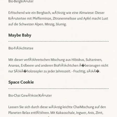
Bio-BergkrÃ¤uter
Erfrischend wie ein Bergbach, wÃ¼rzig wie eine Almwiese: Dieser
KrÃ¤utertee mit Pfefferminze, Zitronenmelisse und Apfel macht Lust
auf die Schweizer Alpen. Minzig, blumig.
Maybe Baby
Bio-FrÃ¼chtetee
Mit dieser verfÃ¼hrerischen Mischung aus Hibiskus, Sultaninen,
Ananas, Erdbeere und anderen BioFrÃ¼chtchen Ã�berzeugen nicht
nur SÃ¼Ã�holzraspler zu jeder Jahreszeit. - Fruchtig, sÃ¼Ã�.
Space Cookie
Bio-Chai GewÃ¼rze/KrÃ¤uter
Lassen Sie sich durch diese wÃ¼rzig-leichte ChaiMischung auf den
Planeten Relax entfÃ¼hren. Mit Kakaoschale, Ingwer, Anis, Zimt,