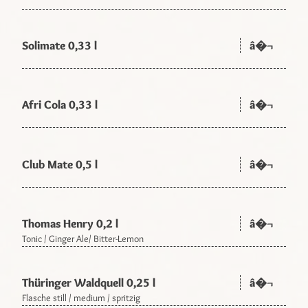
Solimate 0,33 l
â�¬
Afri Cola 0,33 l
â�¬
Club Mate 0,5 l
â�¬
Thomas Henry 0,2 l
â�¬
Tonic / Ginger Ale/ Bitter-Lemon
Thüringer Waldquell 0,25 l
â�¬
Flasche still / medium / spritzig