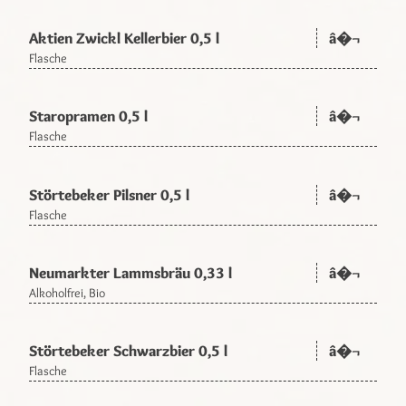
Aktien Zwickl Kellerbier 0,5 l
â�¬
Flasche
Staropramen 0,5 l
â�¬
Flasche
Störtebeker Pilsner 0,5 l
â�¬
Flasche
Neumarkter Lammsbräu 0,33 l
â�¬
Alkoholfrei, Bio
Störtebeker Schwarzbier 0,5 l
â�¬
Flasche