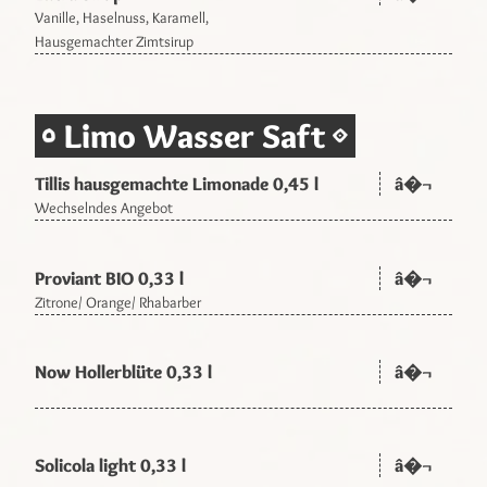
Vanille, Haselnuss, Karamell,
Hausgemachter Zimtsirup
Limo Wasser Saft
Tillis hausgemachte Limonade 0,45 l
â�¬
Wechselndes Angebot
Proviant BIO 0,33 l
â�¬
Zitrone/ Orange/ Rhabarber
Now Hollerblüte 0,33 l
â�¬
Solicola light 0,33 l
â�¬