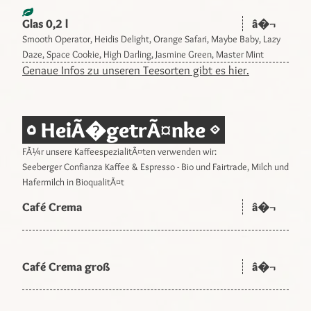
Glas 0,2 l
â�¬
Smooth Operator, Heidis Delight, Orange Safari, Maybe Baby, Lazy
Daze, Space Cookie, High Darling, Jasmine Green, Master Mint
Genaue Infos zu unseren Teesorten gibt es hier.
HeiÃ�getrÃ¤nke
FÃ¼r unsere KaffeespezialitÃ¤ten verwenden wir:
Seeberger Confianza Kaffee & Espresso - Bio und Fairtrade, Milch und
Hafermilch in BioqualitÃ¤t
Café Crema
â�¬
Café Crema groß
â�¬