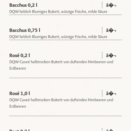
Bacchus 0,2 l
â�¬
DQW lieblich Blumiges Bukett, würzige Frische, milde Säure
Bacchus 0,75 l
â�¬
DQW lieblich Blumiges Bukett, würzige Frische, milde Säure
Rosé 0,2 l
â�¬
DQW Cuveé halbtrocken Bukett von duftenden Himbeeren und
Erdbeeren
Rosé 1,0 l
â�¬
DQW Cuveé halbtrocken Bukett von duftenden Himbeeren und
Erdbeeren