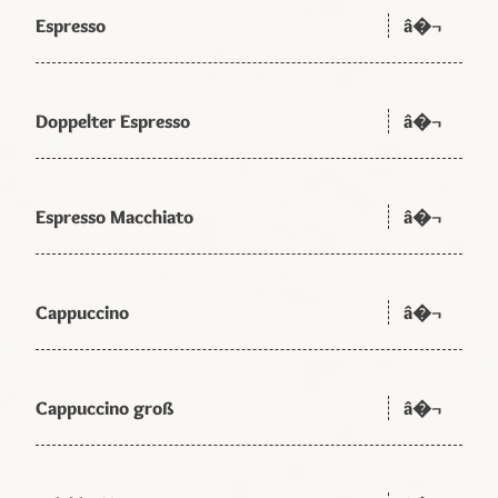
Espresso
â�¬
Doppelter Espresso
â�¬
Espresso Macchiato
â�¬
Cappuccino
â�¬
Cappuccino groß
â�¬