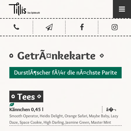
GetrÃ¤nkekarte
DurstlÃ¶scher fÃ¼r die nÃ¤chste Parite
Tees
Kännchen 0,45 l
â�¬
Smooth Operator, Heidis Delight, Orange Safari, Maybe Baby, Lazy
Daze, Space Cookie, High Darling, Jasmine Green, Master Mint