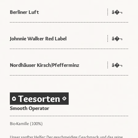
Berliner Luft
â�¬
Johnnie Walker Red Label
â�¬
Nordhäuser Kirsch/Pfefferminz
â�¬
Teesorten
Smooth Operator
Bio-Kamille (100%)
Unser sanfter Helfer: Der geschmeidige Geschmack und das reine