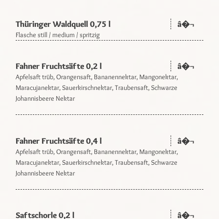
Thüringer Waldquell 0,75 l
â�¬
Flasche still / medium / spritzig
Fahner Fruchtsäfte 0,2 l
â�¬
Apfelsaft trüb, Orangensaft, Bananennektar, Mangonektar,
Maracujanektar, Sauerkirschnektar, Traubensaft, Schwarze
Johannisbeere Nektar
Fahner Fruchtsäfte 0,4 l
â�¬
Apfelsaft trüb, Orangensaft, Bananennektar, Mangonektar,
Maracujanektar, Sauerkirschnektar, Traubensaft, Schwarze
Johannisbeere Nektar
Saftschorle 0,2 l
â�¬