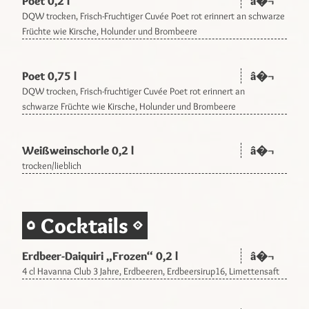
Poet 0,2 l
â�¬
DQW trocken, Frisch-Fruchtiger Cuvée Poet rot erinnert an schwarze
Früchte wie Kirsche, Holunder und Brombeere
Poet 0,75 l
â�¬
DQW trocken, Frisch-fruchtiger Cuvée Poet rot erinnert an
schwarze Früchte wie Kirsche, Holunder und Brombeere
Weißweinschorle 0,2 l
â�¬
trocken/lieblich
Cocktails
Erdbeer-Daiquiri „Frozen“ 0,2 l
â�¬
4 cl Havanna Club 3 Jahre, Erdbeeren, Erdbeersirup16, Limettensaft