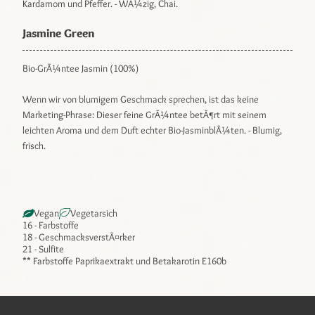
Kardamom und Pfeffer. - WÃ¼zig, Chai.
Jasmine Green
Bio-GrÃ¼ntee Jasmin (100%)
Wenn wir von blumigem Geschmack sprechen, ist das keine
Marketing-Phrase: Dieser feine GrÃ¼ntee betÃ¶rt mit seinem
leichten Aroma und dem Duft echter Bio-JasminblÃ¼ten. - Blumig,
frisch.
Vegan
Vegetarsich
16 - Farbstoffe
18 - GeschmacksverstÃ¤rker
21 - Sulfite
** Farbstoffe Paprikaextrakt und Betakarotin E160b